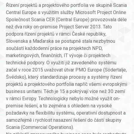
Řízení projektů a projektového portfolia ve skupině Scania
Central Europe s využitím služby Microsoft Project Online
Společnost Scania CER (Central Europe) provozovala déle
než dva roky on-premise Project Server 2013. Tato
podpora řízení projektů v rámci České republiky,
Slovenska a Maďarska se postupně stala nezbytnou
součástí každodenní práce na projektech NPD,
marketingových, finančních, IT vývoje či projektech
technické podpory. O využití již zavedeného systému
začal v roce 2015 uvažovat útvar PMO Europe (Södertalje,
Švédsko), který standardizuje procesy a systémy řízení
projektů a projektového portfolia napříč všemi evropskými
business unitami. Těch je 15 a pokrývají více než 30 zemí
v rámci Evropy. Technologicky nebylo možné využít on-
premise řešení, a to zejména s ohledem na vysoké
požadavky na flexibilitu systému, operativní dostupnost a
samozřejmě i rychlost nasazení řešení do částí skupiny
Scania (Commercial Operations).