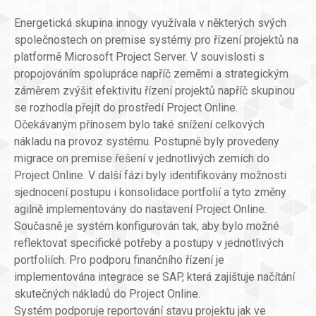
Energetická skupina innogy využívala v některých svých
společnostech on premise systémy pro řízení projektů na
platformě Microsoft Project Server. V souvislosti s
propojováním spolupráce napříč zeměmi a strategickým
záměrem zvýšit efektivitu řízení projektů napříč skupinou
se rozhodla přejít do prostředí Project Online.
Očekávaným přínosem bylo také snížení celkových
nákladu na provoz systému. Postupně byly provedeny
migrace on premise řešení v jednotlivých zemích do
Project Online. V další fázi byly identifikovány možnosti
sjednocení postupu i konsolidace portfolií a tyto změny
agilně implementovány do nastavení Project Online.
Současně je systém konfigurován tak, aby bylo možné
reflektovat specifické potřeby a postupy v jednotlivých
portfoliích. Pro podporu finančního řízení je
implementována integrace se SAP, která zajištuje načítání
skutečných nákladů do Project Online.
Systém podporuje reportování stavu projektu jak ve