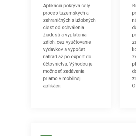
Aplikácia pokrýva celý
R
proces tuzemských a
p
zahraničných služobných
n
ciest od schválenia
d
žiadosti a vyplatenia
p
záloh, cez vyúčtovanie
z
výdavkov a výpočet
k
náhrad až po export do
z
účtovníctva. Výhodou je
p
možnosť zadávania
d
priamo v mobilnej
z
aplikácii.
Of