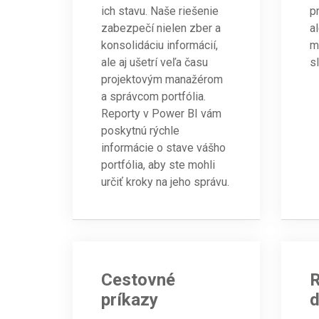
ich stavu. Naše riešenie
p
zabezpečí nielen zber a
a
konsolidáciu informácií,
m
ale aj ušetrí veľa času
s
projektovým manažérom
a správcom portfólia.
Reporty v Power BI vám
poskytnú rýchle
informácie o stave vášho
portfólia, aby ste mohli
určiť kroky na jeho správu.
Cestovné
R
príkazy
d