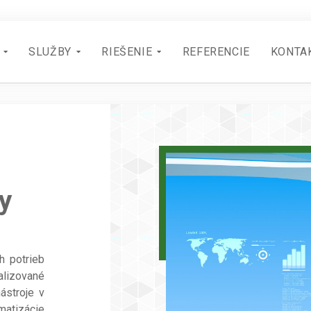
SLUŽBY
RIEŠENIE
REFERENCIE
KONTA
y
h potrieb
alizované
nástroje v
atizácie