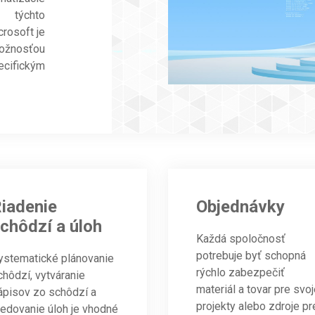
u týchto
rosoft je
ožnosťou
ifickým
iadenie
Objednávky
chôdzí a úloh
Každá spoločnosť
potrebuje byť schopná
ystematické plánovanie
rýchlo zabezpečiť
chôdzí, vytváranie
materiál a tovar pre svo
ápisov zo schôdzí a
projekty alebo zdroje pr
ledovanie úloh je vhodné