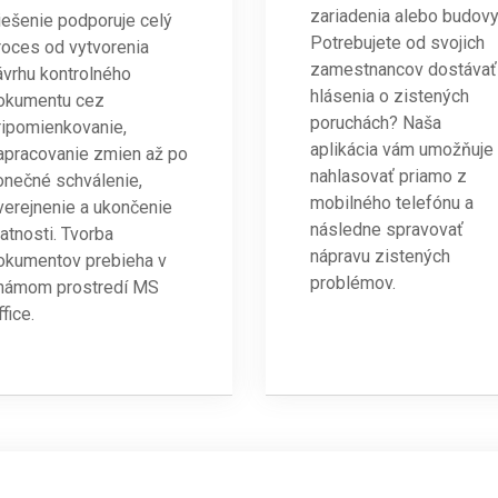
zariadenia alebo budov
iešenie podporuje celý
Potrebujete od svojich
roces od vytvorenia
zamestnancov dostávať
ávrhu kontrolného
hlásenia o zistených
okumentu cez
poruchách? Naša
ripomienkovanie,
aplikácia vám umožňuje
apracovanie zmien až po
nahlasovať priamo z
onečné schválenie,
mobilného telefónu a
verejnenie a ukončenie
následne spravovať
latnosti. Tvorba
nápravu zistených
okumentov prebieha v
problémov.
námom prostredí MS
fice.