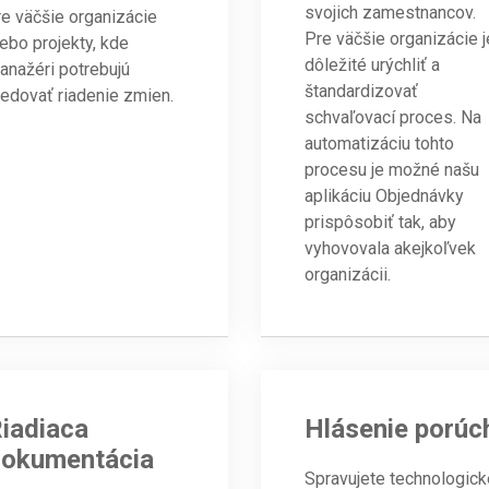
svojich zamestnancov.
re väčšie organizácie
Pre väčšie organizácie j
lebo projekty, kde
dôležité urýchliť a
anažéri potrebujú
štandardizovať
ledovať riadenie zmien.
schvaľovací proces. Na
automatizáciu tohto
procesu je možné našu
aplikáciu Objednávky
prispôsobiť tak, aby
vyhovovala akejkoľvek
organizácii.
iadiaca
Hlásenie porúc
okumentácia
Spravujete technologick