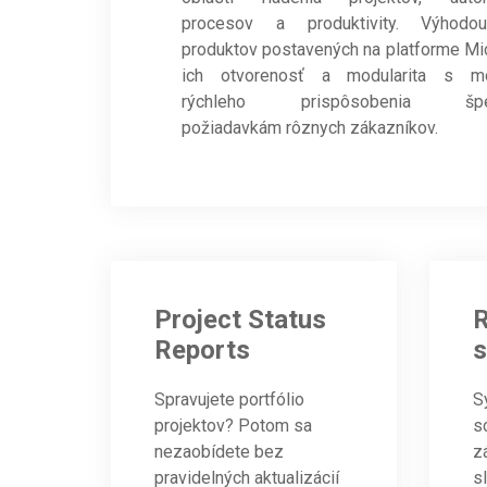
procesov a produktivity. Výhodo
produktov postavených na platforme Mic
ich otvorenosť a modularita s m
rýchleho prispôsobenia špec
požiadavkám rôznych zákazníkov.
Project Status
R
Reports
s
Spravujete portfólio
S
projektov? Potom sa
s
nezaobídete bez
z
pravidelných aktualizácií
s