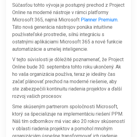
Súčasťou tohto vývoja je postupný prechod z Project
Online na moderné nástroje v rámci platformy
Microsoft 365, najmä Microsoft
Planner Premium
.
Táto nová generácia nástrojov ponúka intuitívne
používateľské prostredie, silnú integráciu s
ostatnými aplikáciami Microsoft 365 a nové funkcie
automatizácie a umelej inteligencie.
V tejto súvislosti je dôležité poznamenať, že Project
Online bude 30. septembra tohto roku ukončený. Ak
ho vaša organizácia používa, teraz je ideálny čas
začať plánovať prechod na moderné riešenie, aby
ste zabezpečili kontinuitu riadenia projektov a ďalší
rozvoj vašich procesov.
Sme skúseným partnerom spoločnosti Microsoft,
ktorý sa špecializuje na implementáciu riešení PPM.
Náš tím odborníkov má viac ako 20 rokov skúseností
v oblasti riadenia projektov a pomohol mnohým
organizáciám úspešne transformovať ich riadenie